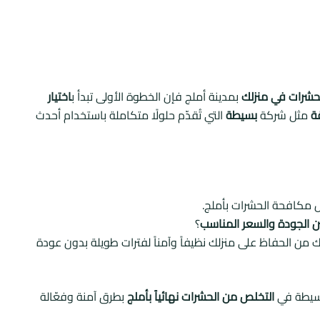
لحشرات في منزلك
بمدينة أملج فإن الخطوة الأولى تبدأ ب
اختيار
ة
مثل شركة
بسيطة
التي تُقدّم حلولًا متكاملة باستخدام أحدث
ل مكافحة الحشرات بأملج.
ين الجودة والسعر المناسب
؟
 من الحفاظ على منزلك نظيفاً وآمناً لفترات طويلة بدون عودة
بسيطة في
التخلص من الحشرات نهائياً بأملج
بطرق آمنة وفعّالة