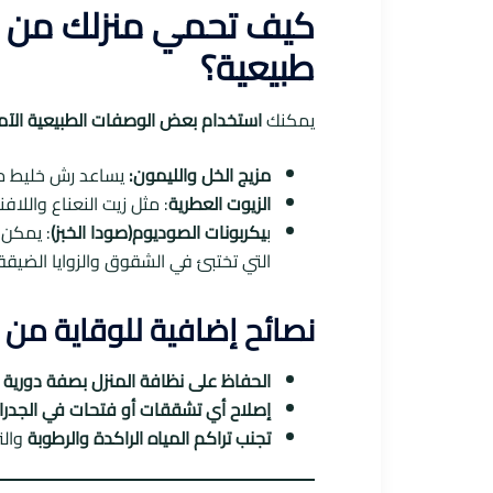
كيف تحمي منزلك من ال
طبيعية؟
يمكنك
استخدام بعض الوصفات الطبيعية الآم
مزيج الخل والليمون:
يساعد رش خليط من
الزيوت العطرية
: مثل زيت النعناع واللافن
ب
يكربونات الصوديوم(صودا الخبز)
: يمكن 
التي تختبئ في الشقوق والزوايا الضيقة.
نصائح إضافية للوقاية من 
الحفاظ على نظافة المنزل بصفة دورية
م
إصلاح أي تشققات أو فتحات في الجدران
تجنب تراكم المياه الراكدة والرطوبة
والت