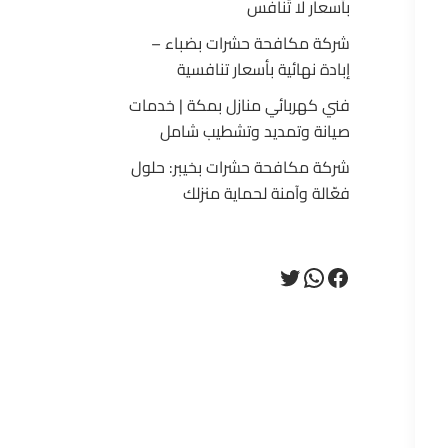
بأسعار لا تُنافس
شركة مكافحة حشرات بضباء –
إبادة نهائية بأسعار تنافسية
فني كهربائي منازل بمكة | خدمات
صيانة وتمديد وتشطيب شامل
شركة مكافحة حشرات بخيبر: حلول
فعّالة وآمنة لحماية منزلك
فيسبوك
تويتر
واتساب