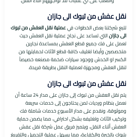
والتغلب على أي عقبات قد تواجههم أثناء النقل.
نقل عفش من تبوك الى جازان
تتبع شركتنا بعض الخطوات في
عملية نقل العفش من تبوك
الى جازان
التي تساعد على نجاح عملية نقل العفش حيث
تعمل على فك جميع قطع العفش بمساعدة نجارين
متخصصين وأيضا تغليف كافة قطع الأثاث لحمايتها من
الكسر او الخدش ووجود سيارات ضخمة مصنعه خصيصاً
لنقل العفش ومجهزة لعملية النقل بطريقة فريدة.
نقل عفش من تبوك الى جازان
يتم نقل العفش من تبوك إلى جازان على مدار 24 ساعة أن
نعمل بنظام ورديات لمن يحتاجون إلى خدمات سريعة
وموثوقة، ونقدم على مدار الأسبوع خدمات شاملة فك
وتركيب الأثاث وتغليفه بشكل احترافي، مما يضمن حماية
العفش أثناء النقل، ويتميز فريق عمل شركة نقل عفش
بتبوك بالخبرة والكفاءة، مما يسهل عملية التحميل والتفريغ