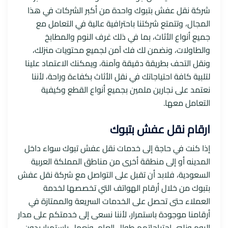
شركة نقل عفش بتبوك واحدة من أكبر الشركات في هذا
المجال، وتتمتع شركتنا باحترافية عالية في التعامل مع
جميع أنواع الأثاث، بما في ذلك غرف النوم والمطابخ
والطاولات، ونضمن لك فك آمن لجميع محتويات منزلك،
ونقل التحف بطريقة دقيقة وآمنة، ويمكنك الاعتماد علينا
لتلبية كافة احتياجاتك في نقل الأثاث بكفاءة وراحة، لأننا
نعتمد على نجارين ملمين بجميع أنواع القطع وكيفية
التعامل معها.
ارقام نقل عفش بتبوك
إذا كنت في حاجة إلى خدمات نقل عفش تبوك سواء داخل
المدينه أو إلى منطقة أخرى من مناطق المملكة العربية
السعودية، فلابد أن تقبل على التواصل مع شركة نقل عفش
بتبوك من خلال أرقام الهواتف التي تخصصها لخدمة
العملاء حتى تحصل على الخدمات السريعة والممتازة في
أرقامنا موجودة باستمرار، لأننا نسعى إلى خدمتكم على مدار
اليوم ونلبي احتياجاتهم طوال العام، ونعمل باستمرار بدون