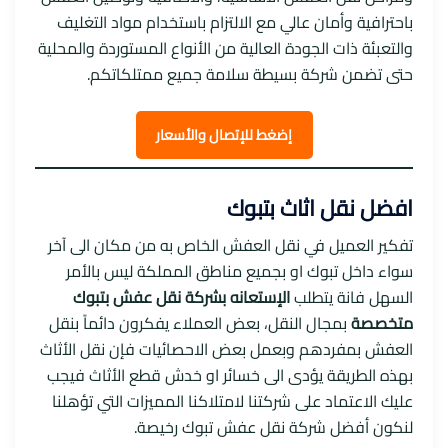
باحترافية وأمان عالي مع الالتزام باستخدام مواد التغليف
والتعبئة ذات الجودة العالية من الأنواع المستوردة والمحلية
حتى تضمن شركة بسيطة سلامة جميع ممتلكاتكم.
إ
ضغط للإتصال والأسعار
افضل نقل اثاث بتبوك
تفكير العميل في نقل العفش الخاص به من مكان الى آخر
سواء داخل تبوك او بجميع مناطق المملكة ليس بالأمر
السهل فانة يتطلب
الإستعانه بشركة نقل عفش بتبوك
متخصصة
بمجال النقل، بعض العملاء يفكرون دائماً بنقل
العفش بمفردهم وبعمل بعض الاحصائيات فإن نقل الأثاث
بهذه الطريقة يؤدى الى خسائر او خدش قطع الأثاث فيجب
عليك الاعتماد على شركتنا لامتلاكنا المميزات التي تؤهلنا
لنكون أفضل شركة نقل عفش تبوك رخيصة.