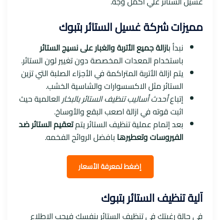
غسيل الستائر علي اكمل وجة.
مميزات شركة غسيل الستائر بتبوك
نبدأ ب
ازالة جميع الأتربة والغبار على نسيج الستائر
باستخدام المعدات المخصصة دون تغيير لون الستائر.
يتم ازالة الأتربة المتراكمة في الأجزاء الصلبة التي تزين
الستائر مثل الاكسسوارات والشاسية الخشب.
إتباع
أحدث أساليب تنظيف الستائر بالبخار
العالمية حيث
اثبت قوته في ازالة اصعب البقع والأوساخ.
بعد إتمام عملية تنظيف الستائر يتم
تعقيم الستائر ضد
الفيروسات وتعطيرها
بافضل الروائح الفخمه.
إ
ضغط لمعرفة الأسعار
آلية تنظيف الستائر بتبوك
في حالة رغبتك في تنظيف الستائر بنفسك فيجب الاطلاع