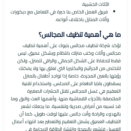
الأثاث الخشبية.
فريق العمل الخاص بنا خبرة في التعامل مع ديكورات
وأثاث المنازل باختلاف أنواعه.
ما هي أهمية تنظيف المجالس؟
تؤكد شركة تنظيف مجالس بتبوك على أهمية تنظيف
مجالس وأثاث وكنب منزلك بانتظام وبشكل عميق، ليس
فقط للحفاظ على الشكل الجمالي والراقي للمنزل، ولكن
للتخلص من الجراثيم والبكتيريا التي تعلق بها ولا يمكنك
رؤيتها بالعين المجردة، خاصة إذا تواجد أطفال بالمنزل
يسقطون بقايا الطعام على المجلس، واستخدام تقنية
التعقيم في غسل المجالس تقتل الحشرات الصغيرة
الملتصقة بالأجزاء القماشية منها، وأهمها العث والبق وما
قد تسببه من أمراض صدرية وتنفسية، ما يجعلك تشعر
بالهدوء والراحة وأنت جالس عليها لوقت طويل، كما أن
التنظيف العميق يشمل التعقيم والتعطير بعد انتهاء أعمال
الغسيل فتشعر بالبهجة وانتشار الطاقة الإيجابية في