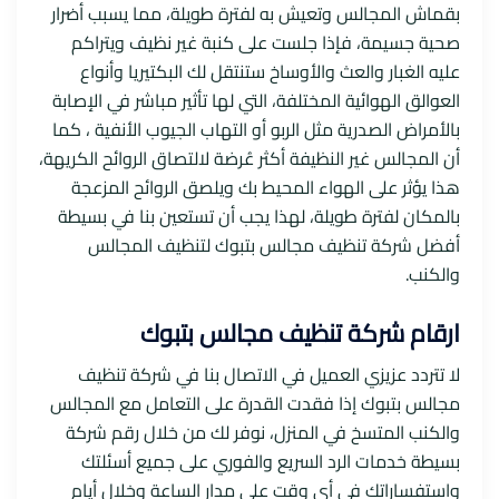
بقماش المجالس وتعيش به لفترة طويلة، مما يسبب أضرار
صحية جسيمة، فإذا جلست على كنبة غير نظيف ويتراكم
عليه الغبار والعث والأوساخ ستنتقل لك البكتيريا وأنواع
العوالق الهوائية المختلفة، التي لها تأثير مباشر في الإصابة
بالأمراض الصدرية مثل الربو أو التهاب الجيوب الأنفية ، كما
أن المجالس غير النظيفة أكثر عُرضة لالتصاق الروائح الكريهة،
هذا يؤثر على الهواء المحيط بك ويلصق الروائح المزعجة
بالمكان لفترة طويلة، لهذا يجب أن تستعين بنا في بسيطة
أفضل شركة تنظيف مجالس بتبوك لتنظيف المجالس
والكنب.
ارقام شركة تنظيف مجالس بتبوك
لا تتردد عزيزي العميل في الاتصال بنا في شركة تنظيف
مجالس بتبوك إذا فقدت القدرة على التعامل مع المجالس
والكنب المتسخ في المنزل، نوفر لك من خلال رقم شركة
بسيطة خدمات الرد السريع والفوري على جميع أسئلتك
واستفساراتك في أي وقت على مدار الساعة وخلال أيام