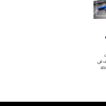
ت
رف في
كة،