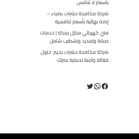
بأسعار لا تُنافس
شركة مكافحة حشرات بضباء –
إبادة نهائية بأسعار تنافسية
فني كهربائي منازل بمكة | خدمات
صيانة وتمديد وتشطيب شامل
شركة مكافحة حشرات بخيبر: حلول
فعّالة وآمنة لحماية منزلك
فيسبوك
تويتر
واتساب